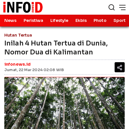
News
Peristiwa
Lifestyle
Ekbis
Photo
Sport
Hutan Tertua
Inilah 4 Hutan Tertua di Dunia,
Nomor Dua di Kalimantan
infonews.id
Jumat, 22 Mar 2024 02:08 WIB