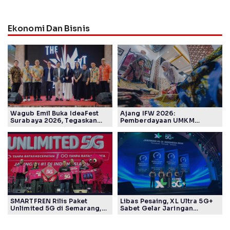
Ekonomi Dan Bisnis
Wagub Emil Buka IdeaFest
Ajang IFW 2026:
Surabaya 2026, Tegaskan
Pemberdayaan UMKM
Ekosistem Inovasi Jawa
Pertamina Patra Niaga Sasar
Timur
Kelompok Disabilitas dan
Keberlanjutan
SMARTFREN Rilis Paket
Libas Pesaing, XL Ultra 5G+
Unlimited 5G di Semarang,
Sabet Gelar Jaringan
Mulai Rp40 Ribu
Tercepat Versi Ookla