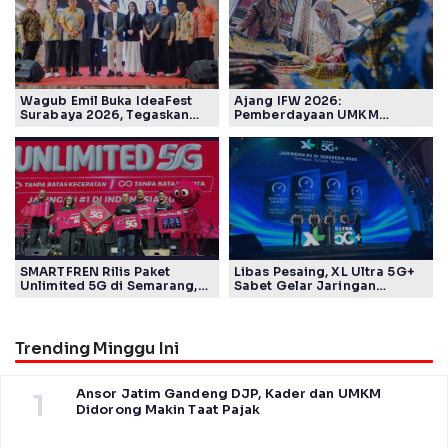
Wagub Emil Buka IdeaFest
Ajang IFW 2026:
Surabaya 2026, Tegaskan
Pemberdayaan UMKM
Ekosistem Inovasi Jawa
Pertamina Patra Niaga Sasar
Timur
Kelompok Disabilitas dan
Keberlanjutan
SMARTFREN Rilis Paket
Libas Pesaing, XL Ultra 5G+
Unlimited 5G di Semarang,
Sabet Gelar Jaringan
Mulai Rp40 Ribu
Tercepat Versi Ookla
Trending Minggu Ini
Ansor Jatim Gandeng DJP, Kader dan UMKM
1
Didorong Makin Taat Pajak