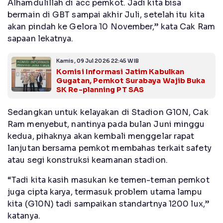
Alhamdulillah di acc pemkot. Jadi kita bisa
bermain di GBT sampai akhir Juli, setelah itu kita
akan pindah ke Gelora 10 November,” kata Cak Ram
sapaan lekatnya.
Kamis, 09 Jul 2026 22:45 WIB
Komisi Informasi Jatim Kabulkan
Gugatan, Pemkot Surabaya Wajib Buka
SK Re-planning PT SAS
Sedangkan untuk kelayakan di Stadion G10N, Cak
Ram menyebut, nantinya pada bulan Juni minggu
kedua, pihaknya akan kembali menggelar rapat
lanjutan bersama pemkot membahas terkait safety
atau segi konstruksi keamanan stadion.
“Tadi kita kasih masukan ke temen-teman pemkot
juga cipta karya, termasuk problem utama lampu
kita (G10N) tadi sampaikan standartnya 1200 lux,”
katanya.