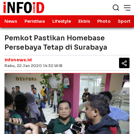
News
Peristiwa
Lifestyle
Ekbis
Photo
Sport
Pemkot Pastikan Homebase
Persebaya Tetap di Surabaya
infonews.id
Rabu, 22 Jan 2020 14:32 WIB